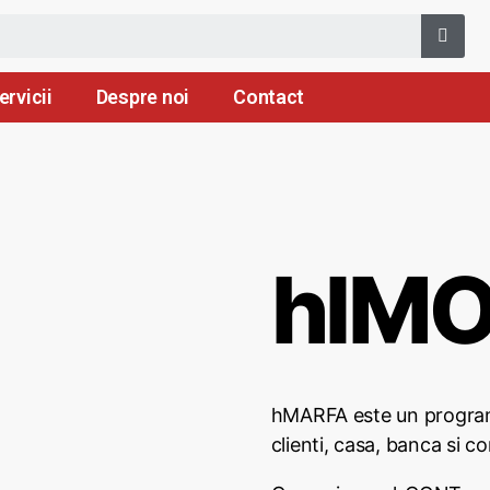
ervicii
Despre noi
Contact
hIM
hMARFA este un program 
clienti, casa, banca si co