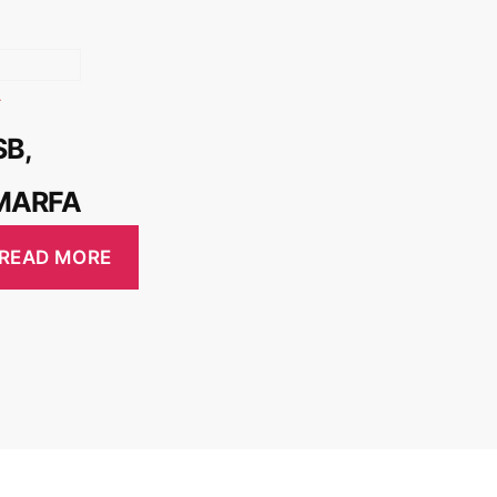
SB,
MARFA
READ MORE