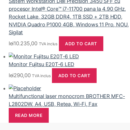
Sistem Workstation Dell Precision 3450 SFF cu
procesor Intel® Core™ i7-11700 pana la 4.90 GHz,
Rocket Lake, 32GB DDR4, 1TB SSD + 2TB HDD,
NVIDIA Quadro P1000 4GB, Windows 11 Pro, NOU,
Sigilat
lei
10.235,00
ADD TO CART
TVA inclus
Monitor Fujitsu E20T-6 LED
lei
290,00
ADD TO CART
TVA inclus
Multifunctional laser monocrom BROTHER MFC-
L2802DW, A4, USB, Retea, Wi-Fi, Fax
READ MORE