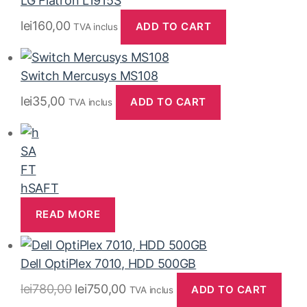
LG Flatron L1915S
lei
160,00
ADD TO CART
TVA inclus
Switch Mercusys MS108
lei
35,00
ADD TO CART
TVA inclus
hSAFT
READ MORE
Dell OptiPlex 7010, HDD 500GB
lei
780,00
lei
750,00
ADD TO CART
TVA inclus