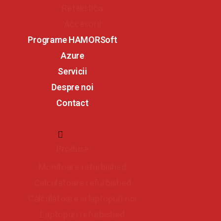
Retelistica
Accesorii
Programe HAMORSoft
Azure
Servicii
Despre noi
Contact
Produse
Monitoare refurbished
Calculatoare refurbished
Calculatoare si laptopuri noi
Laptopuri refurbished