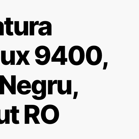
atura
oux 9400,
 Negru,
ut RO