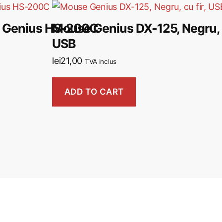
n Genius HS-200C
Mouse Genius DX-125, Negru, c
USB
lei
21,00
TVA inclus
ADD TO CART