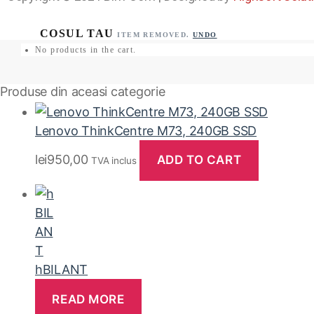
ITEM REMOVED.
UNDO
No products in the cart.
Produse din aceasi categorie
Lenovo ThinkCentre M73, 240GB SSD
lei
950,00
ADD TO CART
TVA inclus
hBILANT
READ MORE