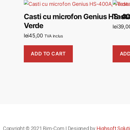
Casti cu microfon Genius HS-4
Tast
Verde
lei
39,0
lei
45,00
TVA inclus
ADD TO CART
ADD
Copyright © 2021
Bim-Com
| Designed by
Highsoft Solut