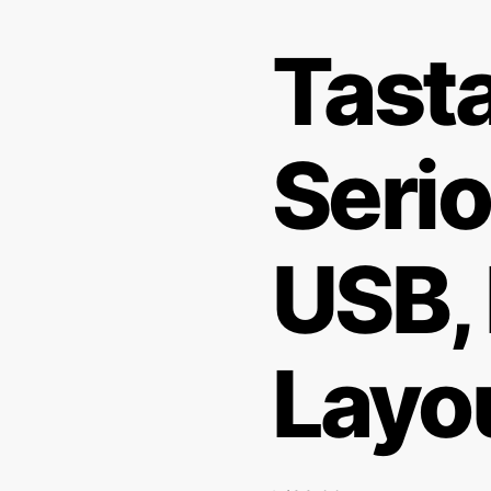
Tast
Seri
USB,
Layo