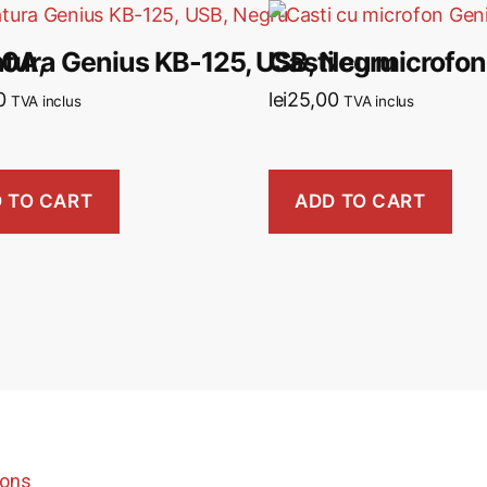
00A,
atura Genius KB-125, USB, Negru
Casti cu microfo
0
lei
25,00
TVA inclus
TVA inclus
 TO CART
ADD TO CART
ions