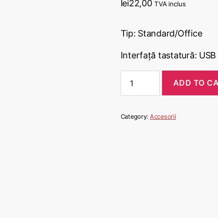
lei
22,00
TVA inclus
Tip: Standard/Office
Interfață tastatură: USB
ADD TO C
Category:
Accesorii