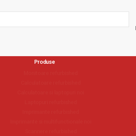
Produse
Monitoare refurbished
Calculatoare refurbished
Calculatoare si laptopuri noi
Laptopuri refurbished
Imprimante refurbished
Imprimante si multifunctionale noi
Scannere refurbished