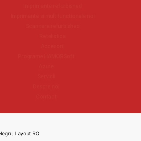
Imprimante refurbished
Imprimante si multifunctionale noi
Scannere refurbished
Retelistica
Accesorii
Programe HAMORSoft
Azure
Servicii
Despre noi
Contact
 Negru, Layout RO