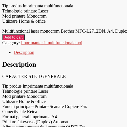
Tip produs Imprimanta multifunctionala
Tehnologie printare Laser
Mod printare Monocrom
Utilizare Home & office
Multifunctional laser monocrom Brother MFC-L2712DN, A4, Duplex
Add to cart
Category:
Imprimante si multifunctionale noi
Description
Description
CARACTERISTICI GENERALE
Tip produs Imprimanta multifunctionala
Tehnologie printare Laser
Mod printare Monocrom
Utilizare Home & office
Functii principale Printare Scanare Copiere Fax
Conectivitate Retea
Format general imprimanta A4
Printare fata/verso (Duplex) Automat
Alimentator automat de documente (ADF) Da